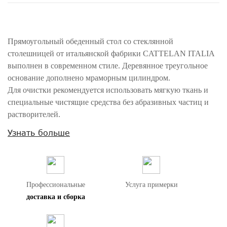
Прямоугольный обеденный стол со стеклянной
столешницей от итальянской фабрики CATTELAN ITALIA
выполнен в современном стиле. Деревянное треугольное
основание дополнено мраморным цилиндром.
Для очистки рекомендуется использовать мягкую ткань и
специальные чистящие средства без абразивных частиц и
растворителей.
По фабрике Cattelan Italia временно невозможны к поставке
Узнать больше
зеркала и ковры. Диваны по запросу.
Внимание! Цвета предметов на изображениях могут отличаться из-за
особенностей цветопередачи различных мониторов.
Профессиональные
Услуга примерки
доставка и сборка