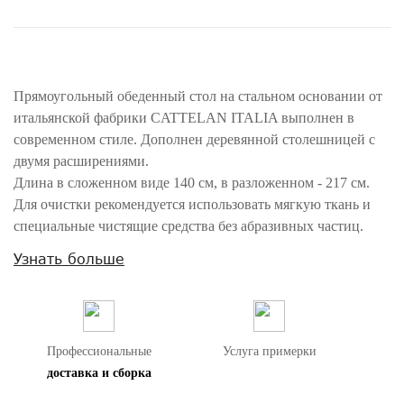
Прямоугольный обеденный стол на стальном основании от
итальянской фабрики CATTELAN ITALIA выполнен в
современном стиле. Дополнен деревянной столешницей с
двумя расширениями.
Длина в сложенном виде 140 см, в разложенном - 217 см.
Для очистки рекомендуется использовать мягкую ткань и
специальные чистящие средства без абразивных частиц.
По фабрике Cattelan Italia временно невозможны к поставке
Узнать больше
зеркала и ковры. Диваны по запросу.
Внимание! Цвета предметов на изображениях могут отличаться из-за
особенностей цветопередачи различных мониторов.
Профессиональные
Услуга примерки
доставка и сборка