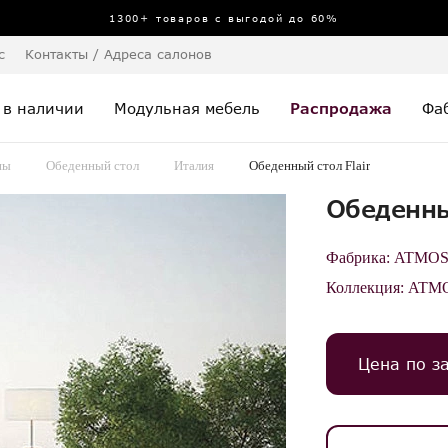
1300+ товаров с выгодой до 60%
с
Контакты / Адреса салонов
 в наличии
Модульная мебель
Распродажа
Фа
пы
Обеденный стол
Италия
Обеденный стол Flair
Обеденны
Фабрика:
ATMO
Коллекция:
ATM
Цена по з