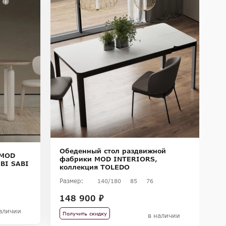
-
-
Обеденный стол раздвижной
 MOD
О
фабрики MOD INTERIORS,
BI SABI
ф
коллекция TOLEDO
к
Размер:
140/180
85
76
Ра
148 900 ₽
14
8
аличии
Получить скидку
в наличии