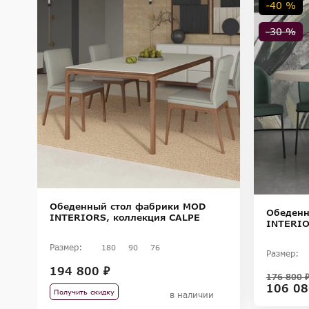
-40 %
-30 %
Обеденный стол фабрики MOD
Обеденн
INTERIORS, коллекция CALPE
INTERIO
Размер:
180
90
76
Размер:
194 800 ₽
176 800 
106 08
Получить скидку
в наличии