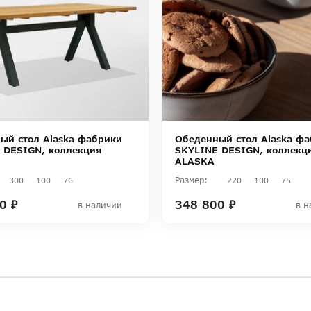
ый стол Alaska фабрики
Обеденный стол Alaska ф
 DESIGN, коллекция
SKYLINE DESIGN, коллекц
ALASKA
Размер:
300
100
76
220
100
75
0 ₽
348 800 ₽
в наличии
в н