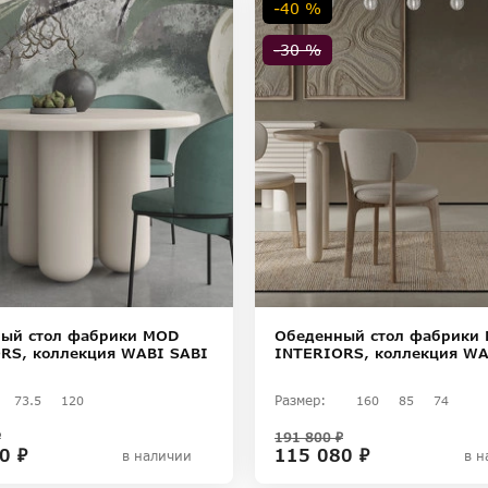
-40 %
-30 %
ый стол фабрики MOD
Обеденный стол фабрики
RS, коллекция WABI SABI
INTERIORS, коллекция WA
Размер:
73.5
120
160
85
74
₽
191 800 ₽
0 ₽
115 080 ₽
в наличии
в н