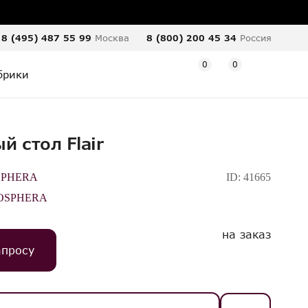
8 (495) 487 55 99
Москва
8 (800) 200 45 34
Россия
0
0
брики
й стол Flair
SPHERA
ID:
41665
OSPHERA
на заказ
апросу