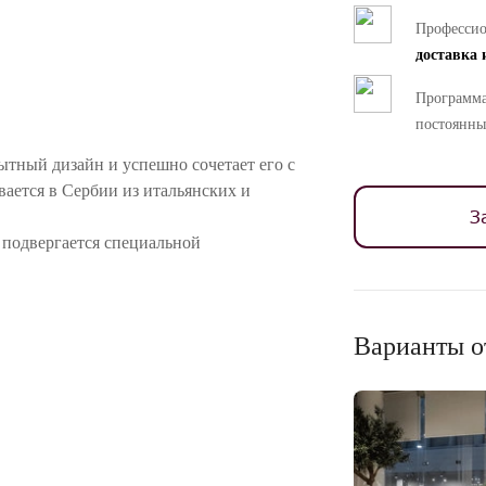
Професси
доставка 
Программа
постоянны
ытный дизайн и успешно сочетает его с
ается в Сербии из итальянских и
З
 подвергается специальной
нкой столешницей из HPL (ламинат
ную вазу, позволяющую охлаждать в ней
Варианты о
ностей цветопередачи различных мониторов.