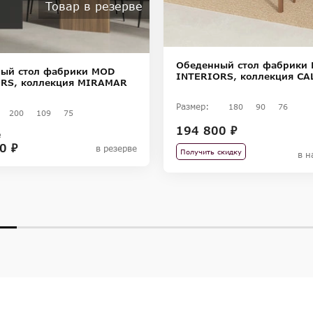
Товар в резерве
Обеденный стол фабрики
ый стол фабрики MOD
INTERIORS, коллекция CA
RS, коллекция MIRAMAR
Размер:
180
90
76
200
109
75
194 800 ₽
₽
0 ₽
в резерве
Получить скидку
в н