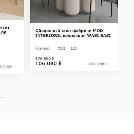
 MOD
Обеденный стол фабрики MOD
О
LPE
INTERIORS, коллекция WABI SABI
I
Размер:
Ра
73.5
120
176 800 ₽
19
106 080 ₽
1
в наличии
аличии