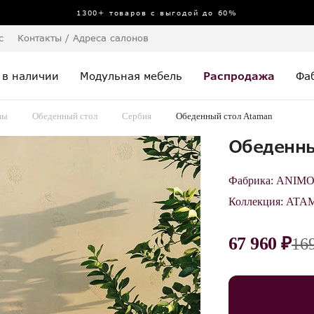
1300+ товаров с выгодой до 60%
с
Контакты / Адреса салонов
 в наличии
Модульная мебель
Распродажа
Фа
пы
Обеденный стол
Сербия
Обеденный стол Ataman
Обеденны
Фабрика:
ANIM
Коллекция:
ATA
67 960 ₽
16