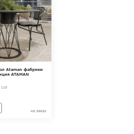
ол Ataman фабрики
екция ATAMAN
110
на заказ