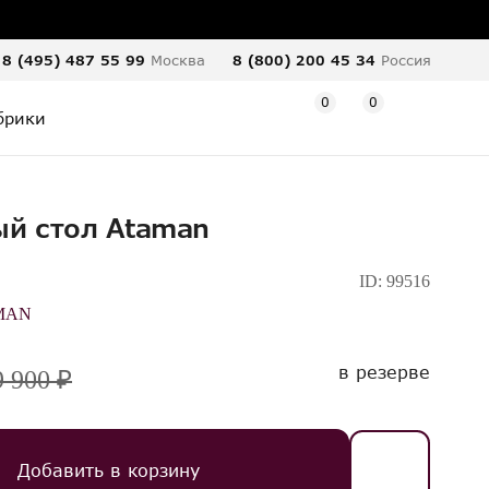
8 (495) 487 55 99
Москва
8 (800) 200 45 34
Россия
0
0
брики
й стол Ataman
O
ID:
99516
MAN
в резерве
9 900 ₽
Добавить в корзину