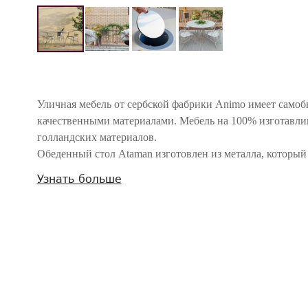
Уличная мебель от сербской фабрики Animo имеет самоб
качественными материалами. Мебель на 100% изготавлив
голландских материалов.
Обеденный стол Ataman изготовлен из металла, который
антикоррозийной обработке. Конструкция дополнена то
Узнать больше
высокого давления), которая имеет посередине встроен
шампанское или выращивать растение.
Внимание! Цвета предметов на изображениях могут отличаться из-за особен