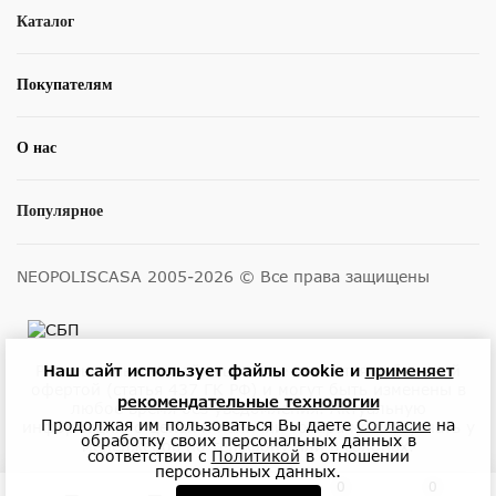
Каталог
Покупателям
О нас
Популярное
NEOPOLISCASA 2005-2026 © Все права защищены
Наш сайт использует файлы cookie и
применяет
Размещенные на сайте цены не являются публичной
офертой (статья 437 ГК РФ) и могут быть изменены в
рекомендательные технологии
любое время без уведомления. Актуальную
Продолжая им пользоваться Вы даете
Согласие
на
информацию о ценах и наличии товара можно узнать у
обработку своих персональных данных в
менеджеров по телефону или в салонах.
соответствии с
Политикой
в отношении
персональных данных.
0
0