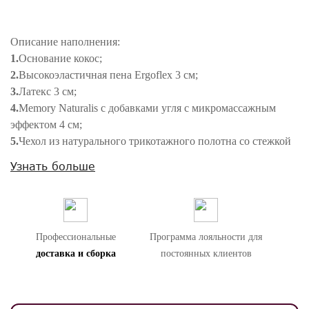
Описание наполнения:
1.
Основание кокос;
2.
Высокоэластичная пена Ergoflex 3 см;
3.
Латекс 3 см;
4.
Memory Naturalis с добавками угля с микромассажным
эффектом 4 см;
5.
Чехол из натурального трикотажного полотна со стежкой
холлофайбера плотностью 400 гр. Нижняя часть чехла из 3D
Узнать больше
ткани ;
Характеристики:
- Средняя жесткость
- Рекомендуемая нагрузка до 160 кг (на одно спальное
Профессиональные
Программа лояльности для
место)
доставка и сборка
постоянных клиентов
- Ручки для удобства переноса матраса
Эргономичный односторонний матрас. В его основе лежит
пружинный блок INTERACTIVE. Опорная поверхность
матраса выполнена из износостойкого, экологического