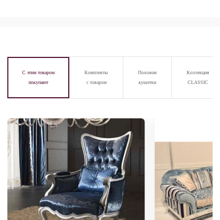
С этим товаром
Комплекты
Похожие
Коллекция
покупают
с товаром
кушетки
CLASSIC