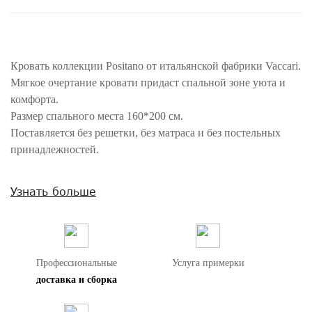
Кровать коллекции Positano от итальянской фабрики Vaccari.
Мягкое очертание кровати придаст спальной зоне уюта и
комфорта.
Размер спального места 160*200 см.
Поставляется без решетки, без матраса и без постельных
принадлежностей.
Внимание! Цвета предметов на изображениях могут отличаться из-за
Узнать больше
особенностей цветопередачи различных мониторов.
Профессиональные
Услуга примерки
доставка и сборка