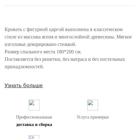
Кровать с фигурной царгой выполнена в классическом
стиле из массива ясеня и многослойной древесины. Мягкое
изголовье декорировано стежкой.
Размер спального места 180*200 см.
Поставляется без решетки, без матраса и без постельных
принадлежностей.
Внимание! Цвета предметов на изображениях могут отличаться из-за
Узнать больше
особенностей цветопередачи различных мониторов.
Профессиональные
Услуга примерки
доставка и сборка