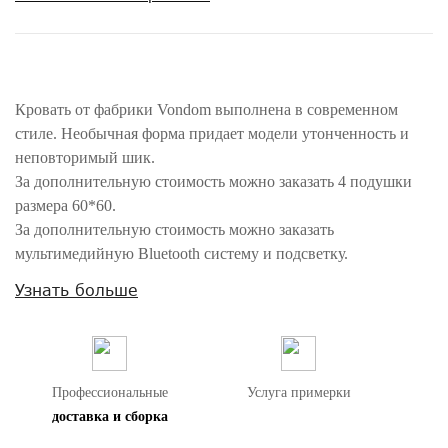
Кровать от фабрики Vondom выполнена в современном
стиле. Необычная форма придает модели утонченность и
неповторимый шик.
За дополнительную стоимость можно заказать 4 подушки
размера 60*60.
За дополнительную стоимость можно заказать
мультимедийную Bluetooth систему и подсветку.
С заботой об окружающей среде фабрика создает
Узнать больше
уникальные модели из перерабатываемых материалов.
Внимание! Цвета предметов на изображениях могут отличаться из-за
особенностей цветопередачи различных мониторов.
Профессиональные
Услуга примерки
доставка и сборка