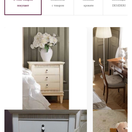
покупают
с товаром
кровати
DESIDERI