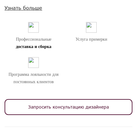
Поставляется без матраса и без постельных
Узнать больше
принадлежностей.
Внимание! Цвета предметов на изображениях могут отличаться из-за
особенностей цветопередачи различных мониторов.
Профессиональные
Услуга примерки
доставка и сборка
Программа лояльности для
постоянных клиентов
Запросить консультацию дизайнера