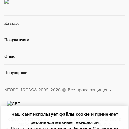
Каталог
Покупателям
О нас
Популярное
NEOPOLISCASA 2005-2026 © Все права защищены
Наш сайт использует файлы cookie и
применяет
Размещенные на сайте цены не являются публичной
офертой (статья 437 ГК РФ) и могут быть изменены в
рекомендательные технологии
любое время без уведомления. Актуальную
Продолжая им пользоваться Вы даете
Согласие
на
информацию о ценах и наличии товара можно узнать у