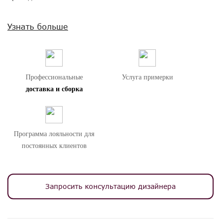
Внимание! Цвета предметов на изображениях могут отличаться из-за
Узнать больше
особенностей цветопередачи различных мониторов.
Профессиональные
Услуга примерки
доставка и сборка
Программа лояльности для
постоянных клиентов
Запросить консультацию дизайнера