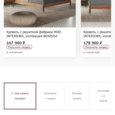
Кровать с решеткой фабрики MOD
Кровать с решетко
INTERIORS, коллекция BENISSA
INTERIORS, коллек
167 900 ₽
178 900 ₽
Получить скидку
Получить скидку
в наличии
в наличии
Коллекция
С этим товаром
Комплекты
Похожие
LA
покупают
с товаром
кровати
NOTTE