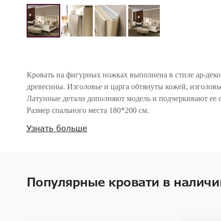
Кровать на фигурных ножках выполнена в стиле ар-деко
древесины. Изголовье и царга обтянуты кожей, изголовь
Латунные детали дополняют модель и подчеркивают ее 
Размер спального места 180*200 см.
Поставляется без решетки, без матраса и без постельны
Узнать больше
Внимание! Цвета предметов на изображениях могут отличаться из-за особен
Популярные кровати в наличи