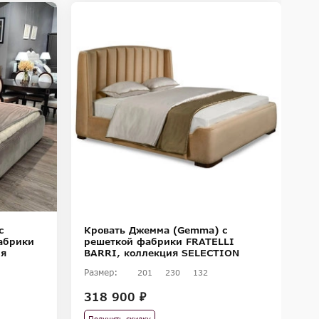
с
Кровать Джемма (Gemma) с
К
абрики
решеткой фабрики FRATELLI
р
ия
BARRI, коллекция SELECTION
B
Размер:
Ра
201
230
132
318 900 ₽
3
Получить скидку
П