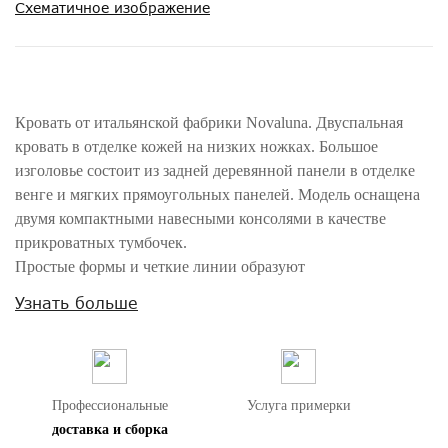
Схематичное изображение
Кровать от итальянской фабрики Novaluna. Двуспальная
кровать в отделке кожей на низких ножках. Большое
изголовье состоит из задней деревянной панели в отделке
венге и мягких прямоугольных панелей. Модель оснащена
двумя компактными навесными консолями в качестве
прикроватных тумбочек.
Простые формы и четкие линии образуют
минималистичный дизайн для интерьера в современном
Узнать больше
стиле.
Размер спального места 180*200 см.
Поставляется в комплекте с ортопедической решеткой.
Поставляет без матраса и без постельных принадлежностей.
Профессиональные
Услуга примерки
доставка и сборка
Внимание! Цвета предметов на изображениях могут отличаться из-за
особенностей цветопередачи различных мониторов.