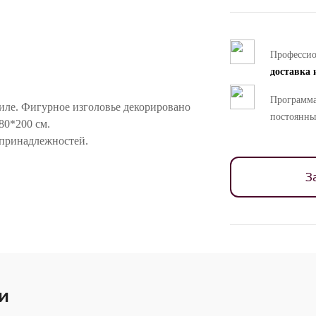
Професси
доставка 
Программа
иле. Фигурное изголовье декорировано
постоянны
80*200 см.
х принадлежностей.
ностей цветопередачи различных мониторов.
З
и