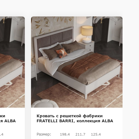
ики
Кровать с решеткой фабрики
К
ия ALBA
FRATELLI BARRI, коллекция ALBA
п
F
S
Размер:
Ра
.4
198.4
211.7
125.4