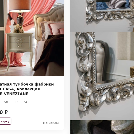
атная тумбочка фабрики
 CASA, коллекция
E VENEZIANE
58
39
74
0 ₽
скидку
на заказ