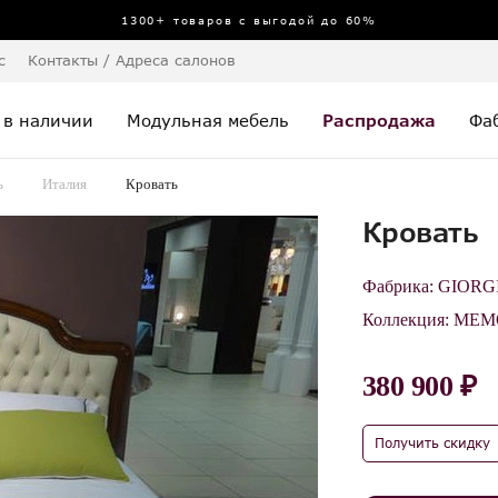
1300+ товаров с выгодой до 60%
с
Контакты / Адреса салонов
 в наличии
Модульная мебель
Распродажа
Фа
ь
Италия
Кровать
Кровать
Фабрика:
GIORG
Коллекция:
MEM
380 900 ₽
Получить скидку