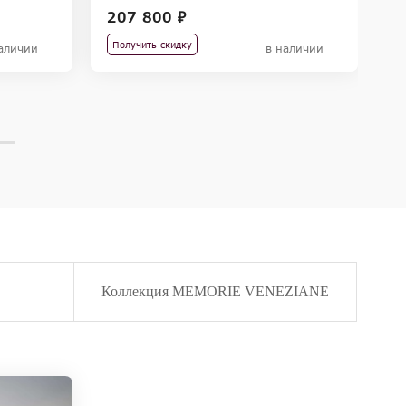
207 800 ₽
3
Получить скидку
П
аличии
в наличии
Коллекция MEMORIE VENEZIANE