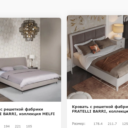
Кровать с решеткой фабр
 с решеткой фабрики
FRATELLI BARRI, коллекц
I BARRI, коллекция MELFI
Размер:
178.4
211.7
125
194
221
105