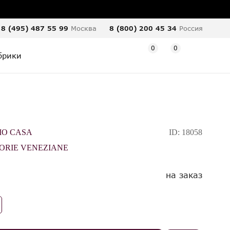
8 (495) 487 55 99
Москва
8 (800) 200 45 34
Россия
0
0
брики
IO CASA
ID:
18058
ORIE VENEZIANE
на заказ