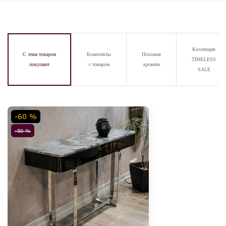
Коллекция
С этим товаром
Комплекты
Похожие
TIMELESS
покупают
с товаром
кровати
SALE
-60 %
-50 %