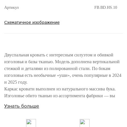
Артикул
FB.BD.HS.10
Схематичное изображение
Двуспальная кровать с интересным силуэтом и обивкой
изголовья и базы тканью. Модель дополнена вертикальной
стежкой и деталями из полированной стали. По бокам
изголовья есть необычные «уши», очень популярные в 2024
и 2025 году.
Каркас кровати выполнен из натурального массива бука.
Изголовье обито тканью из ассортимента фабрики — вы
можете выбрать оттенок.
Узнать больше
Кровать идеально сочетается с корпусной мебелью из
коллекции Hamptons фабрики Fratelli Barri.
Размер спального места — 180*200 см.