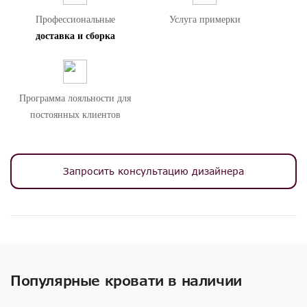
Покрывала, подушки и матрас не входят в комплект
Профессиональные
Услуга примерки
поставки. Решетка в комплекте.
доставка и сборка
Внимание! Цвета предметов на изображениях могут отличаться из-за
особенностей цветопередачи различных мониторов.
Программа лояльности для
постоянных клиентов
Запросить консультацию дизайнера
Популярные кровати в наличии