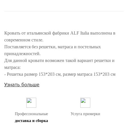
Кровать от итальянской фабрики ALF Italia выполнена в
современном стиле.
Поставляется без решетки, матраса и постельных
принадлежностей.
Для данной кровати возможен такой вариант решетки и
матраса:
- Решетка размер 153*203 см, размер матраса 153*203 см
(рекомендуемая высота 20-30 см).
Узнать больше
Внимание! Цвета предметов на изображениях могут отличаться из-за
особенностей цветопередачи различных мониторов.
Профессиональные
Услуга примерки
доставка и сборка