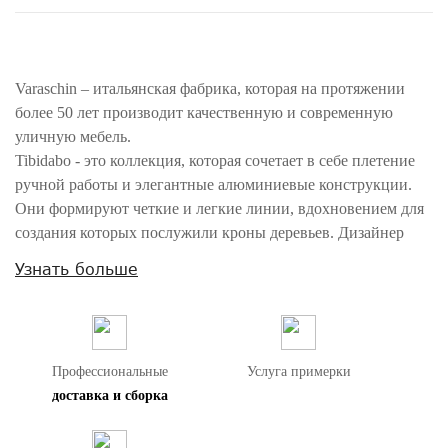
Varaschin – итальянская фабрика, которая на протяжении
более 50 лет производит качественную и современную
уличную мебель.
Tibidabo - это коллекция, которая сочетает в себе плетение
ручной работы и элегантные алюминиевые конструкции.
Они формируют четкие и легкие линии, вдохновением для
создания которых послужили кроны деревьев. Дизайнер
коллекции - Кальви Брамбилла.
Узнать больше
Кресло имеет каркас из алюминия с порошковым
покрытием. Спинка украшена плетением ручной работы.
Сидение обтянуто тканевой обивкой с наполнением из
резины Dryfeel. Все материалы прекрасно отводят влагу, что
Профессиональные
Услуга примерки
делает изделие подходящим для использования на открытом
доставка и сборка
воздухе. Тканевые чехлы съемные. В комплект входит одна
подушка сидения, одна декоративная подушка под спину