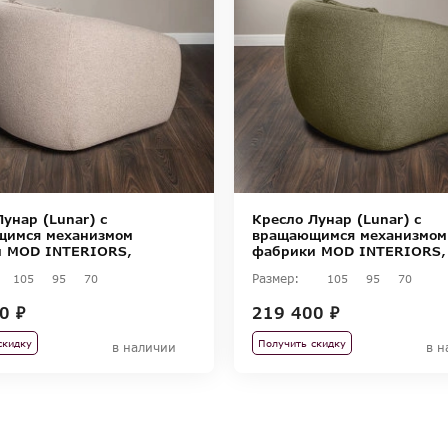
унар (Lunar) с
Кресло Лунар (Lunar) с
имся механизмом
вращающимся механизмом
 MOD INTERIORS,
фабрики MOD INTERIORS,
ия SELECTION
коллекция SELECTION
Размер:
105
95
70
105
95
70
0 ₽
219 400 ₽
скидку
Получить скидку
в наличии
в н