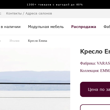
1300+ товаров с выгодой до 60%
с
Контакты / Адреса салонов
 в наличии
Модульная мебель
Распродажа
Фа
о
Италия
Кресло Emma
Кресло 
Фабрика:
VARAS
Коллекция:
EMM
Цена по з