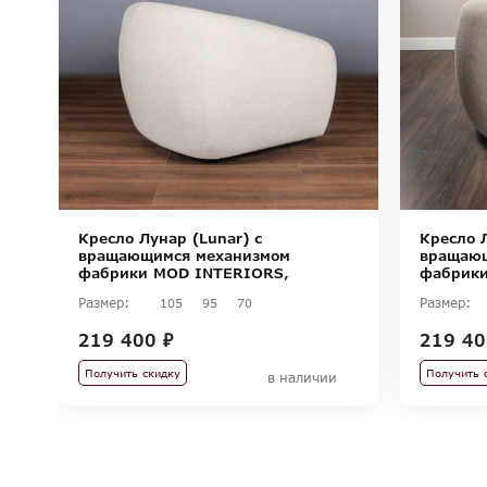
Кресло Лунар (Lunar) с
Кресло Л
вращающимся механизмом
вращающ
фабрики MOD INTERIORS,
фабрики
коллекция SELECTION
коллекц
Размер:
Размер:
105
95
70
219 400 ₽
219 40
Получить скидку
Получить 
в наличии