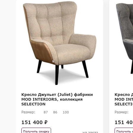
Высота сидения 46см.
Внимание! Цвета предметов на изображениях могут отличаться из-за особен
Кресло Джульет (Juliet) фабрики
Кресло Д
MOD INTERIORS, коллекция
MOD INT
SELECTION
SELECT
Размер:
Размер:
87
86
100
151 400 ₽
151 40
Получить скидку
Получить 
на заказ