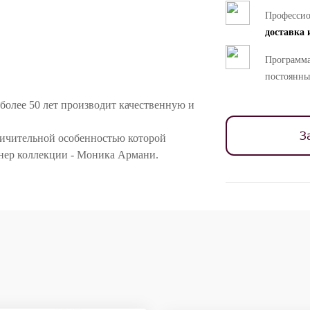
Професси
доставка 
Программа
постоянны
 более 50 лет производит качественную и
З
личительной особенностью которой
йнер коллекции - Моника Армани.
подходящей для использования на улице.
евой обивкой с наполнением из резины
декорирована красивым
тводят влагу, что делает изделие
каневые чехлы съемные. В комплект
 под спину (50*30см, 60*40см), одна
хол для укрывания мебели в то время,