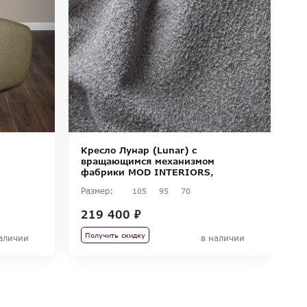
Кресло Лунар (Lunar) с
К
вращающимся механизмом
к
фабрики MOD INTERIORS,
коллекция SELECTION
Размер:
105
95
70
Ра
219 400 ₽
10
7
Получить скидку
аличии
в наличии