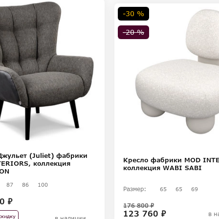
-30 %
ностей цветопередачи различных мониторов.
-20 %
жульет (Juliet) фабрики
Кресло фабрики MOD INT
ERIORS, коллекция
коллекция WABI SABI
ION
87
86
100
Размер:
65
65
69
0 ₽
176 800 ₽
123 760 ₽
в н
скидку
в наличии