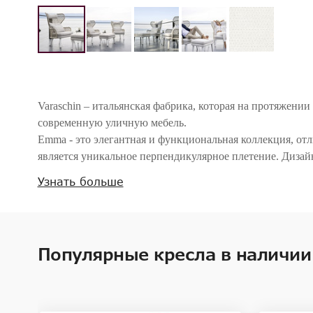
Varaschin – итальянская фабрика, которая на протяжении
современную уличную мебель.
Emma - это элегантная и функциональная коллекция, от
является уникальное перпендикулярное плетение. Диза
Кресло Emma имеет каркас из многослойной древесины, 
Узнать больше
Ножки - окрашенный алюминий. Сидение обтянуто ткан
Dryfeel. Спинка имеет раму из окрашенного алюминия, 
перпендикулярным плетением. Все материалы прекрасно о
подходящим для использования на открытом воздухе. Т
Популярные кресла в наличии
входит одна подушка сидения, две декоративные подушки
подушка под голову (48*20см).
За дополнительную плату можно приобрести защитный че
когда она не используется.