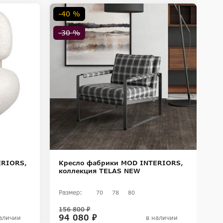
-40 %
-30 %
К
ERIORS,
Кресло фабрики MOD INTERIORS,
к
коллекция TELAS NEW
Ра
Размер:
70
78
80
1
156 800 ₽
94 080 ₽
аличии
в наличии
П