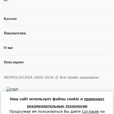
Каталог
Покупателям
О нас
Популярное
NEOPOLISCASA 2005-2026 © Все права защищены
Наш сайт использует файлы cookie и
применяет
Размещенные на сайте цены не являются публичной
офертой (статья 437 ГК РФ) и могут быть изменены в
рекомендательные технологии
любое время без уведомления. Актуальную
Продолжая им пользоваться Вы даете
Согласие
на
информацию о ценах и наличии товара можно узнать у