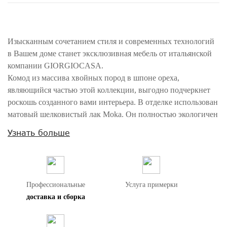
Изысканным сочетанием стиля и современных технологий
в Вашем доме станет эксклюзивная мебель от итальянской
компании GIORGIOCASA.
Комод из массива хвойных пород в шпоне ореха,
являющийся частью этой коллекции, выгодно подчеркнет
роскошь созданного вами интерьера. В отделке использован
матовый шелковистый лак Moka. Он полностью экологичен
и не имеет запаха.
Узнать больше
Ножки из массива бука.
Оснащен тремя выдвижными ящиками.
Внимание! Цвета предметов на изображениях могут отличаться из-за
особенностей цветопередачи различных мониторов.
Профессиональные
Услуга примерки
доставка и сборка