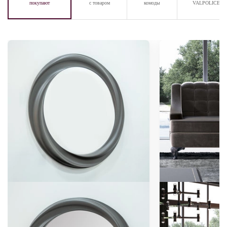
покупают
с товаром
комоды
VALPOLICELL