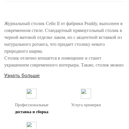
Журнальный столик Cello II от фабрики Praddy, выполнен в
современном стиле. Стандартный прямоугольный столик в
черной матовой отделке лаком, но с акцентной вставкой из
натурального ротанга, что придает столику некого
природного шарма.
Столик отлично впишется в помещение и станет
украшением современного интерьера. Также, столик можно
совмещать с более высоким столом в отделке из ротанга -
Узнать больше
это создаст интересный перепад высот и добавит особого
стиля помещению.
Внимание! Цвета предметов на изображениях могут отличаться из-за
особенностей цветопередачи различных мониторов.
Профессиональные
Услуга примерки
доставка и сборка