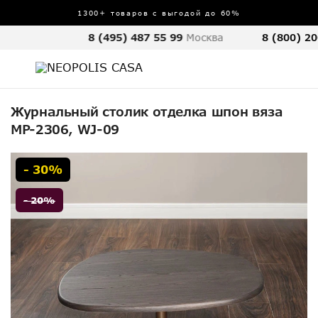
1300+ товаров с выгодой до 60%
8 (495) 487 55 99
Москва
8 (800) 20
Журнальный столик отделка шпон вяза
MP-2306, WJ-09
- 30%
- 20%