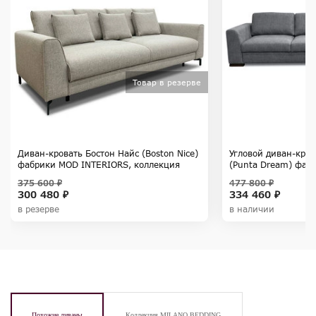
Товар в резерве
Диван-кровать Бостон Найс (Boston Nice)
Угловой диван-кро
фабрики MOD INTERIORS, коллекция
(Punta Dream) фаб
SELECTION
коллекция SELECT
375 600 ₽
477 800 ₽
300 480 ₽
334 460 ₽
в резерве
в наличии
Похожие диваны
Коллекция MILANO BEDDING