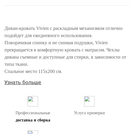
Диван-кровать Vivien с раскладным механизмом отлично
подойдет для ежедневного использования.
Поворачивая спинку и не снимая подушки, Vivien
превращается в комфортную кровать с матрасом. Чехлы
дивана съемные и доступные для стирки, в зависимости от
типа ткани.
Спальное место 115х200 см.
Vivien доступен в нескольких размерах, а также, в
Узнать больше
фиксированном варианте.
Внимание! Цвета предметов на изображениях могут отличаться из-за
особенностей цветопередачи различных мониторов.
Профессиональные
Услуга примерки
доставка и сборка