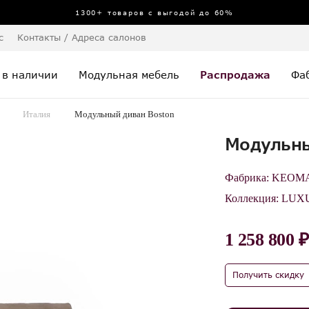
1300+ товаров с выгодой до 60%
с
Контакты / Адреса салонов
 в наличии
Модульная мебель
Распродажа
Фа
Италия
Модульный диван Boston
Модульны
Фабрика:
KEOM
Коллекция:
LUX
1 258 800 ₽
Получить скидку