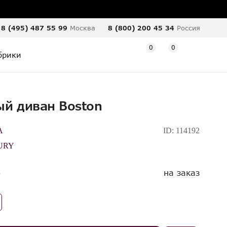
8 (495) 487 55 99
Москва
8 (800) 200 45 34
Россия
0
0
брики
й диван Boston
A
ID:
114192
URY
на заказ