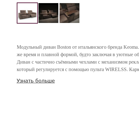
Модульный диван Boston от итальянского бренда Keoma. 
же время и плавной формой, будто заключая в уютные об
Диван с частично съёмными чехлами с механизмом рекл
который регулируется с помощью пульта WIRELSS. Карк
МДФ тополя. Набивка из недеформирующегося пенопол
Узнать больше
плотности. Подушка сидения с пружинами с наполнен
MEMORY FOAM. Наполнение спинки под поясницу 
В стоимость консоли входит контейнер, который открыв
лампа LED для чтения с сенсорным управлением и 2 вых
Диван в обивке тканью из ассортимента фабрики с двой
спинке спереди, а также, вышивка лого КК на спинке спе
Внимание! Цвета предметов на изображениях могут отличаться из-за особен