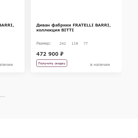
BARRI,
Диван фабрики FRATELLI BARRI,
У
коллекция BITTI
(
B
Размер:
Ра
242
118
77
472 900 ₽
5
Получить скидку
П
аличии
в наличии