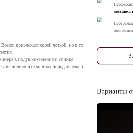
Професси
доставка 
Программа
постоянны
Boston привлекает своей четкой, но в то
ъятия.
З
айнера в подушке сидения и спинке,
ас выполнен из хвойных пород дерева и
иуретана с разными уровнями
ием SOFT SYSTEM и верхним слоем
MEMORY FOAM.
Варианты о
ается с помощью движения push-up,
ода USB для зарядки телефонов.
ной стежкой ромбик на подлокотниках и
реди и сзади.
ностей цветопередачи различных мониторов.