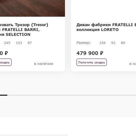
овать Трезор (Tresor)
Диван фабрики FRATELLI 
 FRATELLI BARRI,
коллекция LORETO
ия SELECTION
Размер:
245
103
87
256
92
80
0 ₽
479 900 ₽
скидку
Получить скидку
в наличии
в н