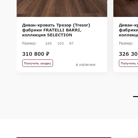
Диван-кровать Трезор (Tresor)
Диван-кр
I
фабрики FRATELLI BARRI,
фабрики
коллекция SELECTION
коллекц
Размер:
Размер:
245
103
87
310 800 ₽
326 30
Получить скидку
Получить 
в наличии