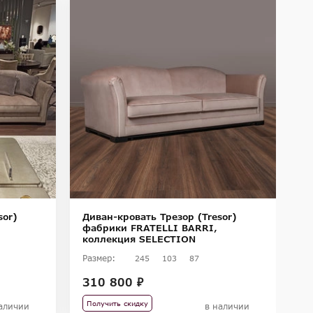
sor)
Диван-кровать Трезор (Tresor)
Ди
фабрики FRATELLI BARRI,
ф
коллекция SELECTION
к
Размер:
Ра
245
103
87
310 800 ₽
3
Получить скидку
П
аличии
в наличии