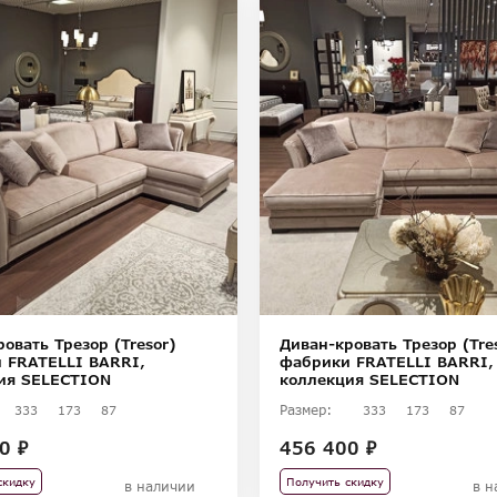
овать Трезор (Tresor)
Диван-кровать Трезор (Tre
 FRATELLI BARRI,
фабрики FRATELLI BARRI,
ия SELECTION
коллекция SELECTION
Размер:
333
173
87
333
173
87
0 ₽
456 400 ₽
скидку
Получить скидку
в наличии
в н