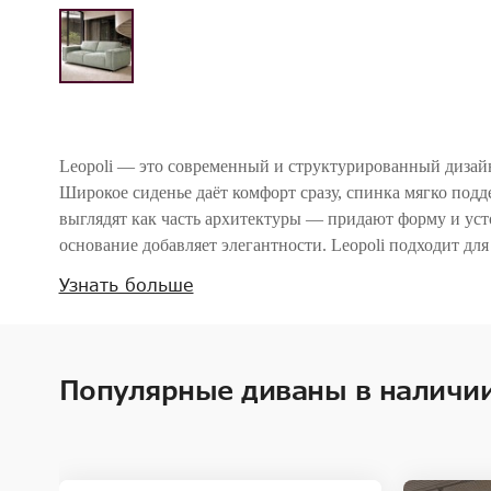
Leopoli — это современный и структурированный дизайн
Широкое сиденье даёт комфорт сразу, спинка мягко под
выглядят как часть архитектуры — придают форму и уст
основание добавляет элегантности. Leopoli подходит дл
сдержанно, но со своим характером.
Узнать больше
Внимание! Цвета предметов на изображениях могут отличаться из-за особен
Популярные диваны в наличи