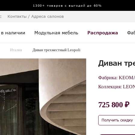
1300+ товаров с выгодой до 60%
с
Контакты / Адреса салонов
 в наличии
Модульная мебель
Распродажа
Фа
Италия
Диван трехместный Leopoli
Диван тр
Фабрика:
KEOM
Коллекция:
LEO
725 800 ₽
Получить скидку