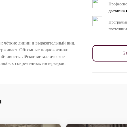
Професси
доставка 
Программа
постоянны
: чёткие линии и выразительный вид.
держивает. Объемные подлокотники
З
ойчивость. Лёгкое металлическое
я любых современных интерьеров:
ностей цветопередачи различных мониторов.
и