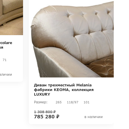
colare
ия
71
аличии
Д
Диван трехместный Melania
ф
фабрики KEOMA, коллекция
C
LUXURY
Ра
Размер:
265
118/97
101
1
1 308 800 ₽
785 280 ₽
в наличии
П