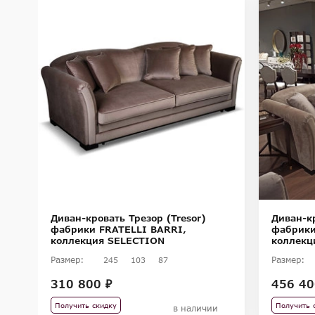
Диван-кровать Трезор (Tresor)
Диван-кр
NI
фабрики FRATELLI BARRI,
фабрики
коллекция SELECTION
коллекц
Размер:
Размер:
245
103
87
310 800 ₽
456 40
Получить скидку
Получить 
в наличии