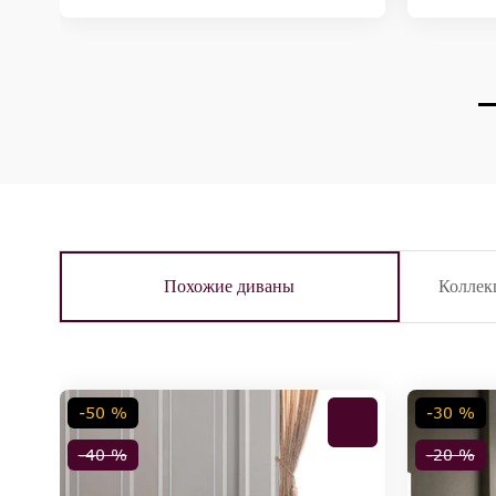
Похожие диваны
Колле
-50 %
-30 %
-40 %
-20 %