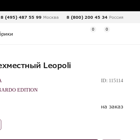
8 (495) 487 55 99
Москва
8 (800) 200 45 34
Россия
0
0
брики
ехместный Leopoli
A
ID:
115114
NARDO EDITION
на заказ