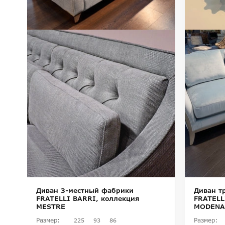
Диван 3-местный фабрики
Диван т
FRATELLI BARRI, коллекция
FRATELL
MESTRE
MODENA
Размер:
Размер:
225
93
86