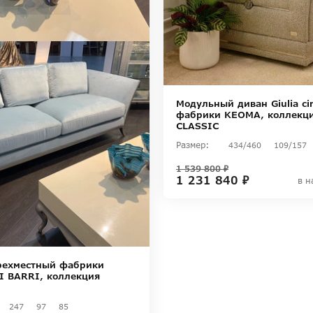
Модульный диван Giulia cir
фабрики KEOMA, коллекц
CLASSIC
Размер:
434/460
109/157
1 539 800 ₽
1 231 840 ₽
в н
рехместный фабрики
I BARRI, коллекция
247
97
85