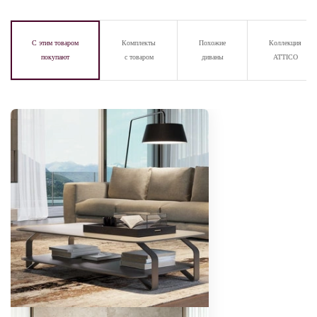
С этим товаром
Комплекты
Похожие
Коллекция
покупают
с товаром
диваны
ATTICO