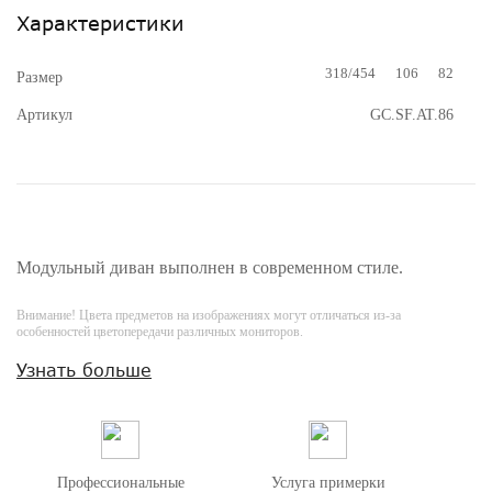
Характеристики
318/454
106
82
Размер
Артикул
GC.SF.AT.86
Модульный диван выполнен в современном стиле.
Внимание! Цвета предметов на изображениях могут отличаться из-за
особенностей цветопередачи различных мониторов.
Узнать больше
Профессиональные
Услуга примерки