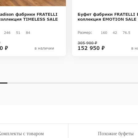
adison фабрики FRATELLI
Буфет фабрики FRATELLI 
коллекция TIMELESS SALE
коллекция EMOTION SALE
Размер:
246
51
84
160
42
76.5
₽
305 900 ₽
0 ₽
152 950 ₽
в наличии
в н
Комплекты с товаром
Похожие буфеты