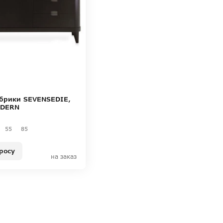
брики SEVENSEDIE,
ODERN
55
85
росу
на заказ