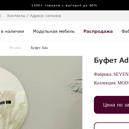
1300+ товаров с выгодой до 60%
с
Контакты / Адреса салонов
 в наличии
Модульная мебель
Распродажа
Фа
Италия
Буфет Ada
Буфет Ad
Фабрика:
SEVEN
Коллекция:
MOD
Цена по з