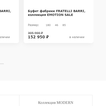
BARRI,
Буфет фабрики FRATELLI BARRI,
Б
коллекция EMOTION SALE
к
Размер:
Ра
180
46
85
305 900 ₽
50
152 950 ₽
3
аличии
в наличии
Коллекция MODERN