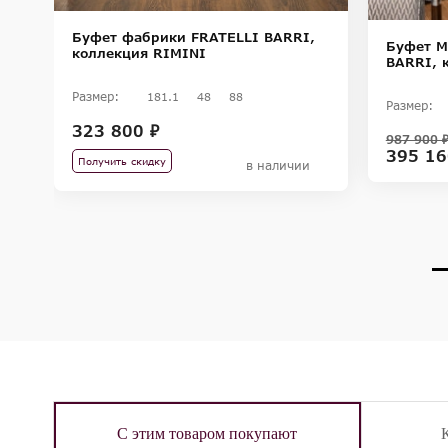
Буфет фабрики FRATELLI BARRI,
,
Буфет M
коллекция RIMINI
BARRI, 
Размер:
181.1
48
88
Размер:
323 800 ₽
987 900 
395 16
Получить скидку
в наличии
С этим товаром покупают