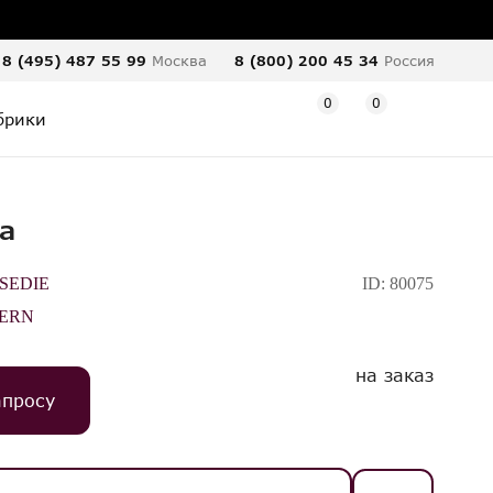
8 (495) 487 55 99
Москва
8 (800) 200 45 34
Россия
0
0
брики
a
SEDIE
ID:
80075
ERN
на заказ
апросу