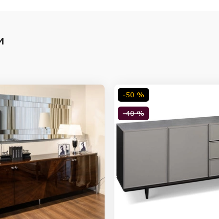
и
-50 %
-40 %