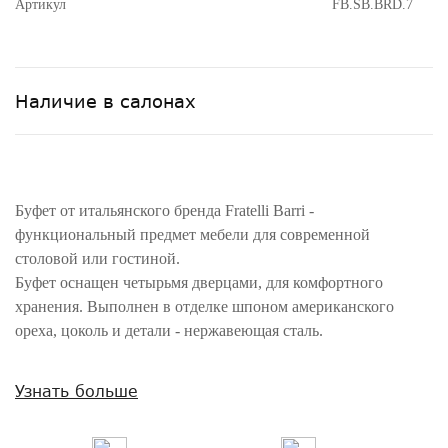
Артикул
FB.SB.BRD.7
Наличие в салонах
Буфет от итальянского бренда Fratelli Barri -
функциональный предмет мебели для современной
столовой или гостиной.
Буфет оснащен четырьмя дверцами, для комфортного
хранения. Выполнен в отделке шпоном американского
ореха, цоколь и детали - нержавеющая сталь.
Внимание! Цвета предметов на изображениях могут отличаться из-за
Узнать больше
особенностей цветопередачи различных мониторов.