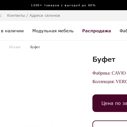
1300+ товаров с выгодой до 60%
с
Контакты / Адреса салонов
 в наличии
Модульная мебель
Распродажа
Фа
Италия
Буфет
Буфет
Фабрика:
CAVIO
Коллекция:
VER
Цена по з