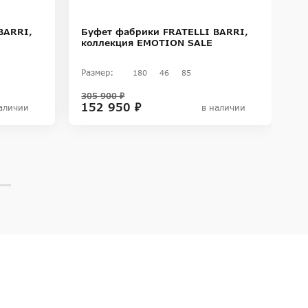
BARRI,
Буфет фабрики FRATELLI BARRI,
Б
коллекция EMOTION SALE
к
Размер:
Ра
180
46
85
305 900 ₽
50
152 950 ₽
3
аличии
в наличии