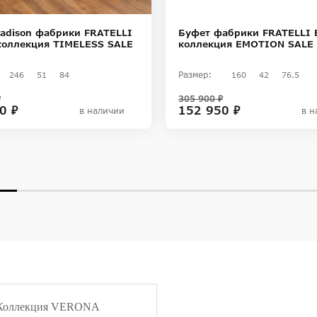
adison фабрики FRATELLI
Буфет фабрики FRATELLI 
коллекция TIMELESS SALE
коллекция EMOTION SALE
Размер:
246
51
84
160
42
76.5
₽
305 900 ₽
0 ₽
152 950 ₽
в наличии
в н
Коллекция VERONA