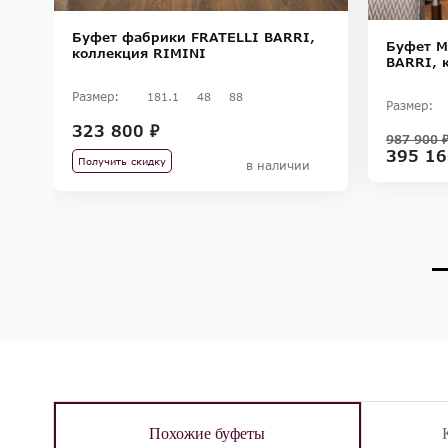
Буфет фабрики FRATELLI BARRI,
,
Буфет M
коллекция RIMINI
BARRI, 
Размер:
181.1
48
88
Размер:
323 800 ₽
987 900 
395 16
Получить скидку
в наличии
Похожие буфеты