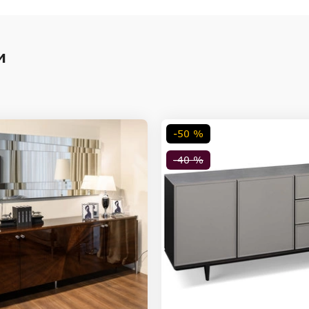
и
-50 %
-40 %