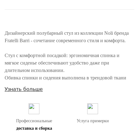
Дизайнерский полубарный стул из коллекции Noli бренда
Fratelli Barri - сочетание современного стиля и комфорта.
Стул с комфортной посадкой: эргономичная спинка и
мягкое сиденье обеспечивают удобство даже при
длительном использовании.
Обивка спинки и сидения выполнена в трендовой ткани
букле — это не только стильный дизайнерский прием, но и
Узнать больше
практичное решение: ткань устойчива к истиранию и
приятна на ощупь. Ножки из нержавеющей стали с матовым
покрытием светло-серого цвета, они устойчивы к коррозии
и легко переносят ежедневные нагрузки.
Профессиональные
Услуга примерки
доставка и сборка
Изящные линии и открытые опоры делают стул
ненавязчивым акцентом, не перегружающим пространство.