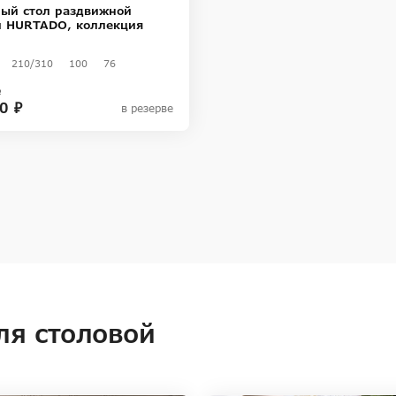
ый стол раздвижной
 HURTADO, коллекция
210/310
100
76
₽
0 ₽
в резерве
ля столовой