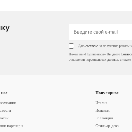
лку
Даю
согласие
на получение рекламн
Нажав на «Подписаться» Вы даете
Соглас
отношении персональных данных, а также 
 нас
Популярное
 компании
Италия
овости
Испания
татьи
Голландия
аши партнеры
Стиль ар-деко