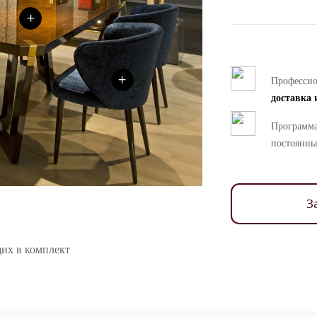
+
+
Професси
доставка 
Программа
постоянны
З
их в комплект