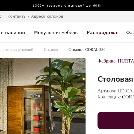
1300+ товаров с выгодой до 60%
с
Контакты / Адреса салонов
 в наличии
Модульная мебель
Распродажа
Фа
ея готовых решений
Испания
Столовая CORAL 236
Фабрика:
HURT
Столовая
Артикул:
HD.CA.
Коллекция:
COR