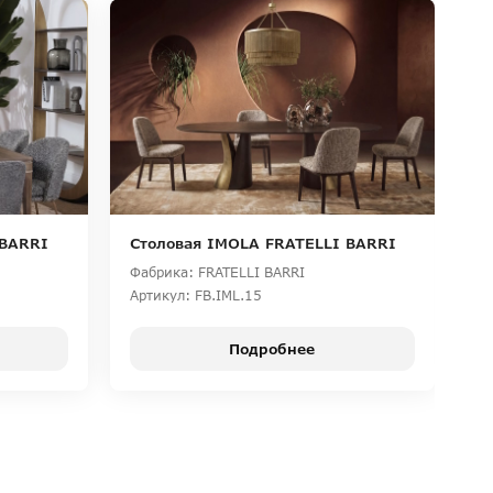
 BARRI
Столовая IMOLA FRATELLI BARRI
С
Фабрика: FRATELLI BARRI
Фа
Артикул: FB.IML.15
Ар
Подробнее