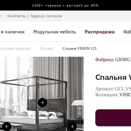
1300+ товаров с выгодой до 60%
с
Контакты / Адреса салонов
 в наличии
Модульная мебель
Распродажа
Фа
я готовых решений
Италия
Спальня VISION 125
Фабрика:
GIORG
Спальня 
Артикул:
GCL.VS
Коллекция:
VISI
+
+
+