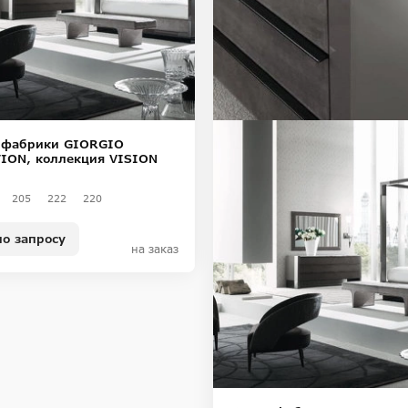
 фабрики GIORGIO
ION, коллекция VISION
205
222
220
по запросу
на заказ