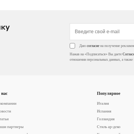
лку
Даю
согласие
на получение рекламн
Нажав на «Подписаться» Вы даете
Соглас
отношении персональных данных, а также 
 нас
Популярное
 компании
Италия
овости
Испания
татьи
Голландия
аши партнеры
Стиль ар-деко