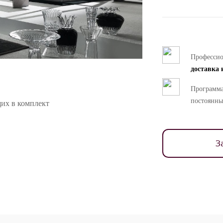
Професси
доставка 
Программа
постоянны
их в комплект
З