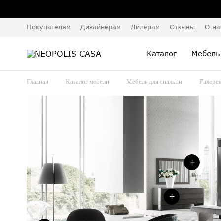
Покупателям
Дизайнерам
Дилерам
Отзывы
О на
Каталог
Мебель
Главная
Каталог мебели
Мебель для спальни
Галере
+
+