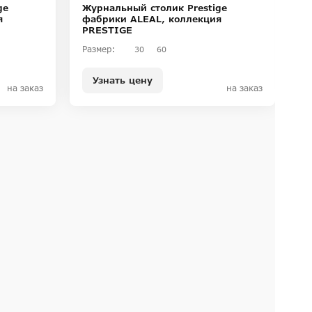
ge
Журнальный столик Prestige
Ж
я
фабрики ALEAL, коллекция
ф
PRESTIGE
P
Размер:
Ра
30
60
Узнать цену
на заказ
на заказ