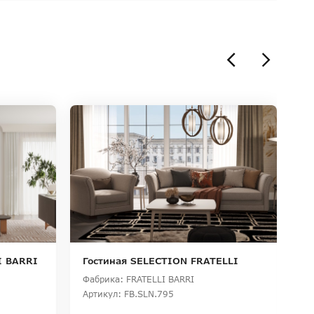
I BARRI
Гостиная SELECTION FRATELLI
Г
BARRI
B
Фабрика: FRATELLI BARRI
Фа
Артикул: FB.SLN.795
Ар