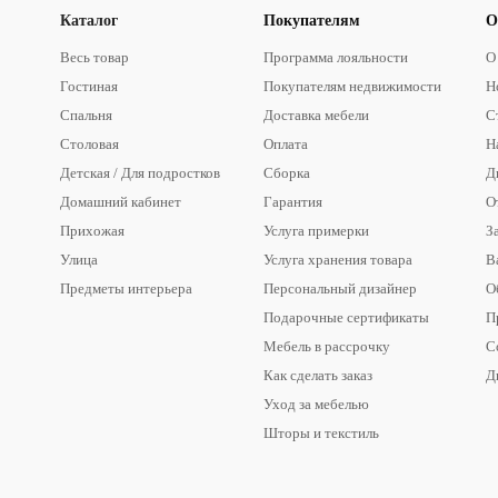
Каталог
Покупателям
О
Весь товар
Программа лояльности
О
Гостиная
Покупателям недвижимости
Н
Спальня
Доставка мебели
С
Столовая
Оплата
Н
Детская / Для подростков
Сборка
Д
Домашний кабинет
Гарантия
О
Прихожая
Услуга примерки
З
Улица
Услуга хранения товара
В
Предметы интерьера
Персональный дизайнер
О
Подарочные сертификаты
П
Мебель в рассрочку
С
Как сделать заказ
Д
Уход за мебелью
Шторы и текстиль