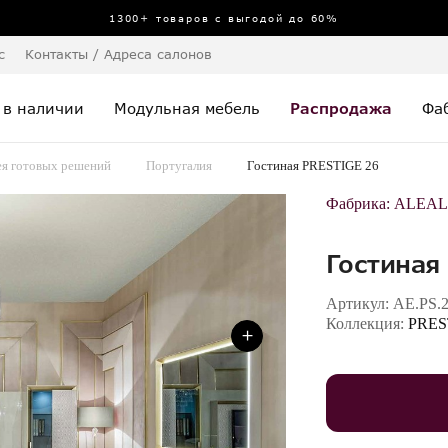
1300+ товаров с выгодой до 60%
с
Контакты / Адреса салонов
 в наличии
Модульная мебель
Распродажа
Фа
ея готовых решений
Португалия
Гостиная PRESTIGE 26
Фабрика:
ALEAL
Гостиная
Артикул:
AE.PS.
Коллекция:
PRES
+