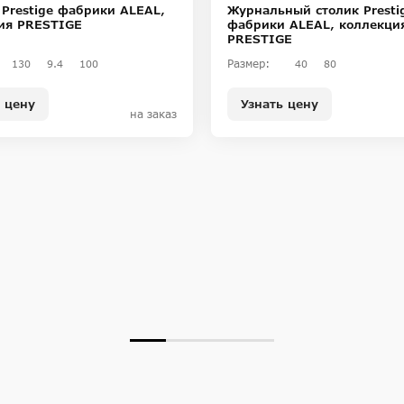
 Prestige фабрики ALEAL,
Журнальный столик Presti
ия PRESTIGE
фабрики ALEAL, коллекци
PRESTIGE
Размер:
130
9.4
100
40
80
 цену
Узнать цену
на заказ