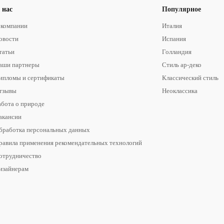
 нас
Популярное
 компании
Италия
овости
Испания
татьи
Голландия
аши партнеры
Стиль ар-деко
ипломы и сертификаты
Классический стиль
тзывы
Неоклассика
абота о природе
акансии
бработка персональных данных
равила применения рекомендательных технологий
отрудничество
изайнерам