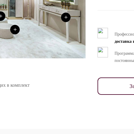
+
+
+
Професси
доставка 
Программа
постоянны
их в комплект
З