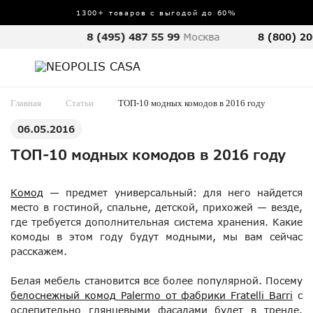
1300+ товаров с выгодой до 60%
8 (495) 487 55 99
Москва
8 (800) 20
Главная
Статьи
ТОП-10 модных комодов в 2016 году
06.05.2016
ТОП-10 модных комодов в 2016 году
Комод
— предмет универсальный: для него найдется
место в гостиной, спальне, детской, прихожей — везде,
где требуется дополнительная система хранения. Какие
комоды в этом году будут модными, мы вам сейчас
расскажем.
Белая мебель становится все более популярной. Посему
белоснежный комод Palermo от фабрики Fratelli Barri
с
ослепительно глянцевыми фасадами будет в тренде.