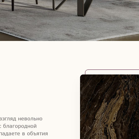
 взгляд невольно
с благородной
опадаете в объятия