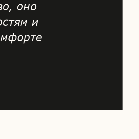
во, оно
остям и
омфорте