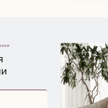
ЛОНОМ
я
ми