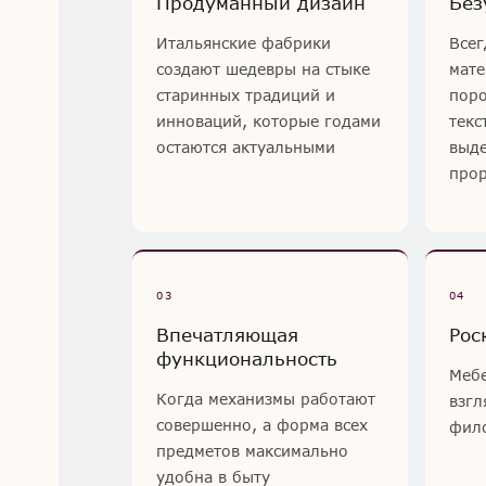
Продуманный дизайн
Без
Итальянские фабрики
Всег
создают шедевры на стыке
мате
старинных традиций и
поро
инноваций, которые годами
текс
остаются актуальными
выде
прор
03
04
Впечатляющая
Рос
функциональность
Мебе
Когда механизмы работают
взгл
совершенно, а форма всех
фило
предметов максимально
удобна в быту