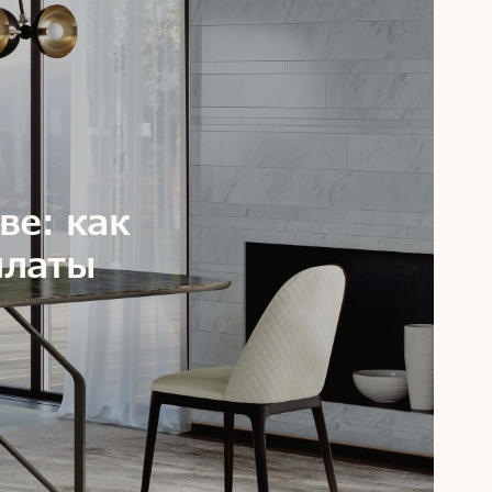
ве: как
платы