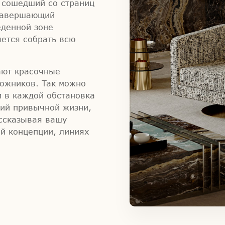
о сошедший со страниц
 завершающий
еденной зоне
чется собрать всю
ают красочные
дожников. Так можно
и в каждой обстановка
рий привычной жизни,
ассказывая вашу
й концепции, линиях