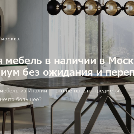
Т МОСКВА
 мебель в наличии в Моск
миум без ожидания и пере
 мебель из Италии — это не просто предметы
 нечто большее?