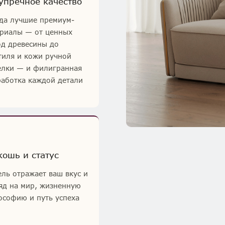
упречное качество
да лучшие премиум-
риалы — от ценных
д древесины до
тиля и кожи ручной
лки — и филигранная
аботка каждой детали
кошь и статус
ль отражает ваш вкус и
яд на мир, жизненную
софию и путь успеха