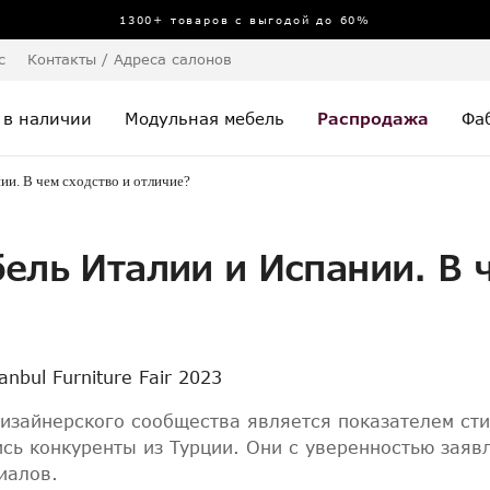
1300+ товаров с выгодой до 60%
с
Контакты / Адреса салонов
 в наличии
Модульная мебель
Распродажа
Фа
ии. В чем сходство и отличие?
ель Италии и Испании. В 
nbul Furniture Fair 2023
изайнерского сообщества является показателем сти
сь конкуренты из Турции. Они с уверенностью заяв
иалов.