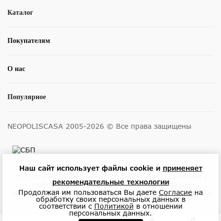
Каталог
Покупателям
О нас
Популярное
NEOPOLISCASA 2005-2026 © Все права защищены
Наш сайт использует файлы cookie и
применяет
Размещенные на сайте цены не являются публичной
офертой (статья 437 ГК РФ) и могут быть изменены в
рекомендательные технологии
любое время без уведомления. Актуальную
Продолжая им пользоваться Вы даете
Согласие
на
информацию о ценах и наличии товара можно узнать у
обработку своих персональных данных в
менеджеров по телефону или в салонах.
соответствии с
Политикой
в отношении
персональных данных.
0
0