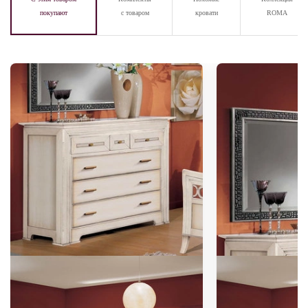
покупают
с товаром
кровати
ROMA