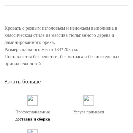
Кровать с резным изголовьем и изножьем выполнена в
классическом стиле из массива тюльпанного дерева и
ламинированного ореха.
Размер спального места 183*203 см.
Поставляется без решетки, без матраса и без постельных
принадлежностей.
Внимание! Цвета предметов на изображениях могут отличаться из-за
Узнать больше
особенностей цветопередачи различных мониторов.
Профессиональные
Услуга примерки
доставка и сборка