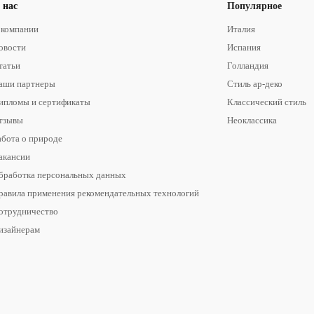
 нас
Популярное
 компании
Италия
овости
Испания
татьи
Голландия
аши партнеры
Стиль ар-деко
ипломы и сертификаты
Классический стиль
тзывы
Неоклассика
абота о природе
акансии
бработка персональных данных
равила применения рекомендательных технологий
отрудничество
изайнерам