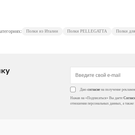
атегориях:
Полки из Италии
Полки PELLEGATTA
Полки для
лку
Даю
согласие
на получение рекламн
Нажав на «Подписаться» Вы даете
Соглас
отношении персональных данных, а также 