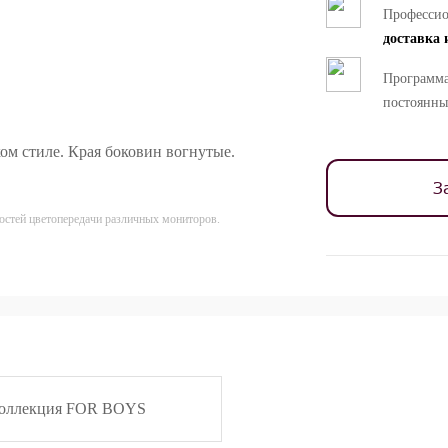
Професси
доставка 
Программа
постоянны
ом стиле. Края боковин вогнутые.
З
ностей цветопередачи различных мониторов.
оллекция FOR BOYS