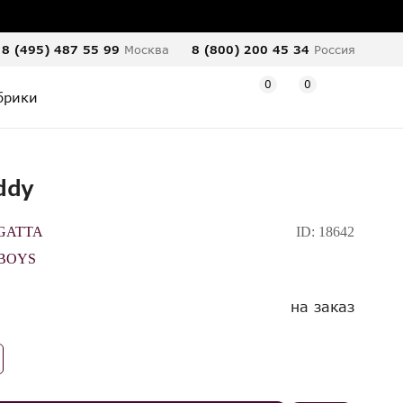
8 (495) 487 55 99
Москва
8 (800) 200 45 34
Россия
0
0
брики
ddy
GATTA
ID:
18642
BOYS
на заказ