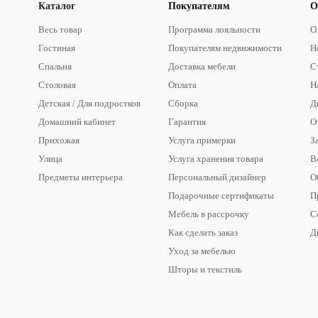
Каталог
Покупателям
О
Весь товар
Программа лояльности
О
Гостиная
Покупателям недвижимости
Н
Спальня
Доставка мебели
С
Столовая
Оплата
Н
Детская / Для подростков
Сборка
Д
Домашний кабинет
Гарантия
О
Прихожая
Услуга примерки
З
Улица
Услуга хранения товара
В
Предметы интерьера
Персональный дизайнер
О
Подарочные сертификаты
П
Мебель в рассрочку
С
Как сделать заказ
Д
Уход за мебелью
Шторы и текстиль